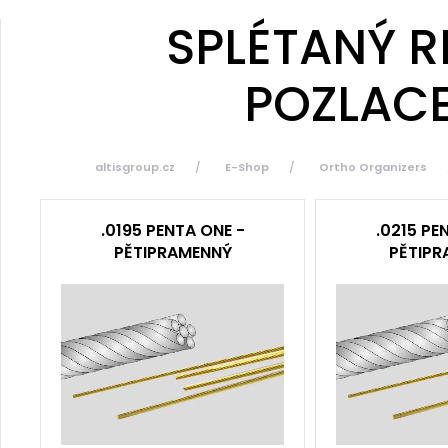
SPLÉTANÝ R
POZLACE
altisgroup.cz
E-Shop
Ortho Organizers
.0195 PENTA ONE -
.0215 PE
PĚTIPRAMENNÝ
PĚTIPR