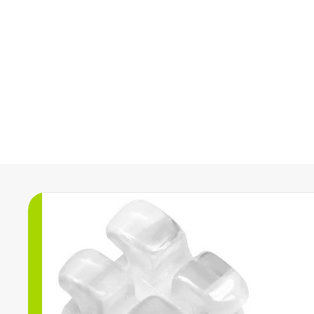
Nabízíme širokou škálu orto
a výrobků z oblasti estetick
doporu
.022 Cry
Kód zboží: