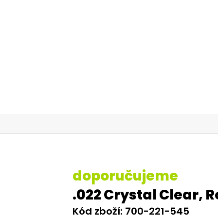
dontického materiálu
é stomatologie
čujeme
stal Clear, Roth System, U, L, 5
 700-221-545