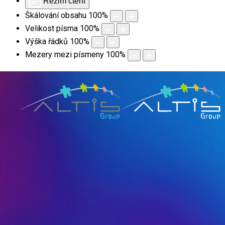
Režim čtení
Škálování obsahu
100
%
Velikost písma
100
%
Výška řádků
100
%
Mezery mezi písmeny
100
%