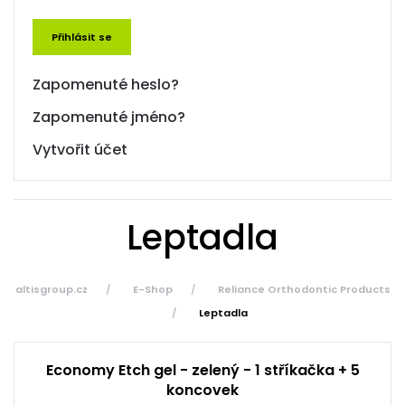
Přihlásit se
Zapomenuté heslo?
Zapomenuté jméno?
Vytvořit účet
Leptadla
altisgroup.cz
E-Shop
Reliance Orthodontic Products
Leptadla
Economy Etch gel - zelený - 1 stříkačka + 5
koncovek