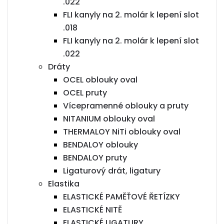
.022
FLI kanyly na 2. molár k lepení slot
.018
FLI kanyly na 2. molár k lepení slot
.022
Dráty
OCEL oblouky oval
OCEL pruty
Vícepramenné oblouky a pruty
NITANIUM oblouky oval
THERMALOY NiTi oblouky oval
BENDALOY oblouky
BENDALOY pruty
Ligaturový drát, ligatury
Elastika
ELASTICKÉ PAMĚŤOVÉ ŘETÍZKY
ELASTICKÉ NITĚ
ELASTICKÉ LIGATURY