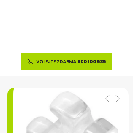
Nabízíme širokou škálu ortodontického materiálu
a výrobků z oblasti estetické stomatologie
VOLEJTE ZDARMA
800 100 535