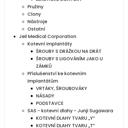
Pružiny
Clony
Nástroje
Ostatní
Jeil Medical Corporation
Kotevní implantáty
ŠROUBY S DRÁŽKOU NA DRÁT
ŠROUBY S LIGOVÁNÍM JAKO U
ZÁMKŮ
Příslušenství ke kotevním
implantátům
VRTÁKY, ŠROUBOVÁKY
NÁSADY
PODSTAVCE
SAS - kotevní dlahy - Junji Sugawara
KOTEVNÍ DLAHY TVARU „Y“
KOTEVNÍ DLAHY TVARU „T“