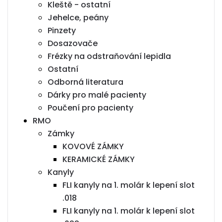
Kleště - ostatní
Jehelce, peány
Pinzety
Dosazovače
Frézky na odstraňování lepidla
Ostatní
Odborná literatura
Dárky pro malé pacienty
Poučení pro pacienty
RMO
Zámky
KOVOVÉ ZÁMKY
KERAMICKÉ ZÁMKY
Kanyly
FLI kanyly na 1. molár k lepení slot
.018
FLI kanyly na 1. molár k lepení slot