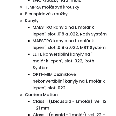
EPIC kroužky na 2. molár
TEMPRA molárové kroužky
Bicuspidové kroužky
Kanyly
MAESTRO kanyla na 1. molár k
lepení, slot .018 a .022, Roth Systém
MAESTRO kanyla na 1. molár k
lepení, slot .018 a .022, MBT Systém
ELITE konvertibilní kanyly na 1.
molár k lepení, slot .022, Roth
Systém
OPTI-MIM bezniklové
nekonvertibilní kanyly na 1. molár k
lepení, slot .022
Carriere Motion
Class II (1.bicuspid - 1.molár), vel. 12
- 21 mm
Class II (cuspid - 1.molár), vel. 22 -