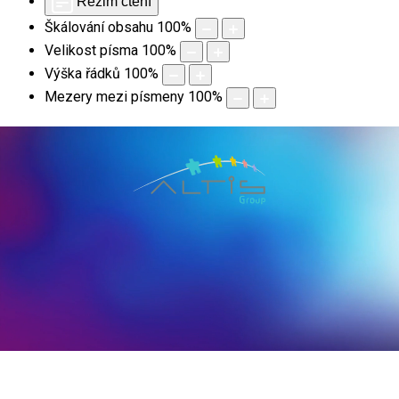
Režim čtení
Škálování obsahu
100
%
Velikost písma
100
%
Výška řádků
100
%
Mezery mezi písmeny
100
%