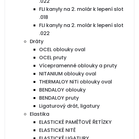
.022
FLI kanyly na 2. molár k lepení slot
.018
FLI kanyly na 2. molár k lepení slot
.022
Dráty
OCEL oblouky oval
OCEL pruty
Vícepramenné oblouky a pruty
NITANIUM oblouky oval
THERMALOY NiTi oblouky oval
BENDALOY oblouky
BENDALOY pruty
Ligaturový drát, ligatury
Elastika
ELASTICKÉ PAMĚŤOVÉ ŘETÍZKY
ELASTICKÉ NITĚ
ELASTICKÉ LIGATURY