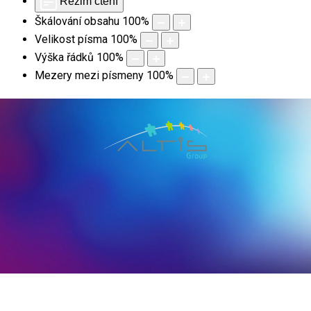
Režim čtení
Škálování obsahu
100
%
Velikost písma
100
%
Výška řádků
100
%
Mezery mezi písmeny
100
%