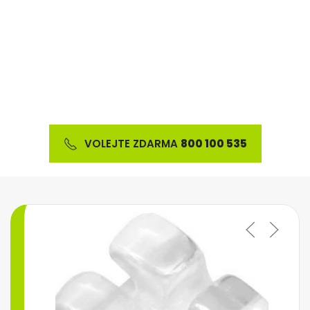
Nabízíme širokou škálu ortodontického materiálu
a výrobků z oblasti estetické stomatologie
VOLEJTE ZDARMA
800 100 535