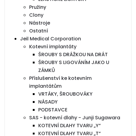
Pružiny
Clony
Nástroje
Ostatní
Jeil Medical Corporation
Kotevní implantáty
ŠROUBY S DRÁŽKOU NA DRÁT
ŠROUBY S LIGOVÁNÍM JAKO U
ZÁMKŮ
Příslušenství ke kotevním
implantátům
VRTÁKY, ŠROUBOVÁKY
NÁSADY
PODSTAVCE
SAS - kotevní dlahy - Junji Sugawara
KOTEVNÍ DLAHY TVARU „Y“
KOTEVNÍ DLAHY TVARU „T“