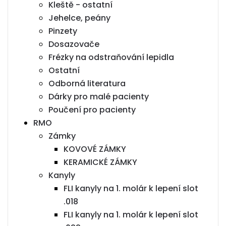
Kleště - ostatní
Jehelce, peány
Pinzety
Dosazovače
Frézky na odstraňování lepidla
Ostatní
Odborná literatura
Dárky pro malé pacienty
Poučení pro pacienty
RMO
Zámky
KOVOVÉ ZÁMKY
KERAMICKÉ ZÁMKY
Kanyly
FLI kanyly na 1. molár k lepení slot
.018
FLI kanyly na 1. molár k lepení slot