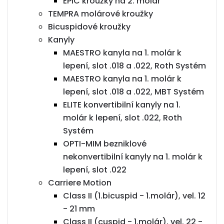
EPIC kroužky na 2. molár
TEMPRA molárové kroužky
Bicuspidové kroužky
Kanyly
MAESTRO kanyla na 1. molár k
lepení, slot .018 a .022, Roth Systém
MAESTRO kanyla na 1. molár k
lepení, slot .018 a .022, MBT Systém
ELITE konvertibilní kanyly na 1.
molár k lepení, slot .022, Roth
Systém
OPTI-MIM bezniklové
nekonvertibilní kanyly na 1. molár k
lepení, slot .022
Carriere Motion
Class II (1.bicuspid - 1.molár), vel. 12
- 21 mm
Class II (cuspid - 1.molár), vel. 22 -