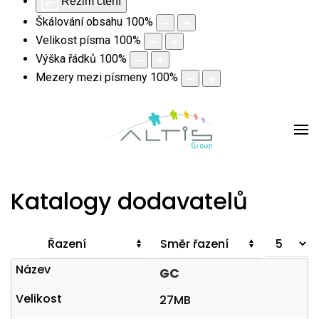
Režim čtení
Škálování obsahu
100
%
Velikost písma
100
%
Výška řádků
100
%
Mezery mezi písmeny
100
%
Katalogy dodavatelů
Počet
zobrazen
GC
27MB