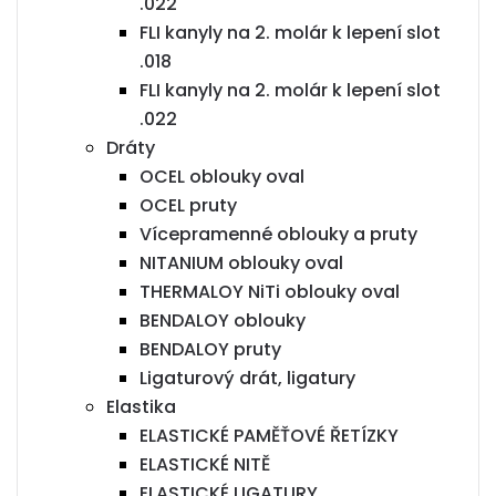
.022
FLI kanyly na 2. molár k lepení slot
.018
FLI kanyly na 2. molár k lepení slot
.022
Dráty
OCEL oblouky oval
OCEL pruty
Vícepramenné oblouky a pruty
NITANIUM oblouky oval
THERMALOY NiTi oblouky oval
BENDALOY oblouky
BENDALOY pruty
Ligaturový drát, ligatury
Elastika
ELASTICKÉ PAMĚŤOVÉ ŘETÍZKY
ELASTICKÉ NITĚ
ELASTICKÉ LIGATURY