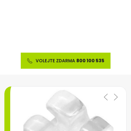
Nabízíme širokou škálu ortodontického materiálu
a výrobků z oblasti estetické stomatologie
VOLEJTE ZDARMA
800 100 535