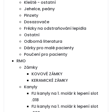
Kleště - ostatní
Jehelce, peány
Pinzety
Dosazovače
Frézky na odstraňování lepidla
Ostatní
Odborná literatura
Dárky pro malé pacienty
Poučení pro pacienty
RMO
Zámky
KOVOVÉ ZÁMKY
KERAMICKÉ ZÁMKY
Kanyly
FLI kanyly na 1. molár k lepení slot
.018
FLI kanyly na 1. molár k lepení slot