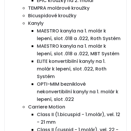
EPIC kroužky na 2. molár
TEMPRA molárové kroužky
Bicuspidové kroužky
Kanyly
MAESTRO kanyla na 1. molár k
lepení, slot .018 a .022, Roth Systém
MAESTRO kanyla na 1. molár k
lepení, slot .018 a .022, MBT Systém
ELITE konvertibilní kanyly na 1.
molár k lepení, slot .022, Roth
Systém
OPTI-MIM bezniklové
nekonvertibilní kanyly na 1. molár k
lepení, slot .022
Carriere Motion
Class II (1.bicuspid - 1.molár), vel. 12
- 21 mm
Class II (cuspid - 1.molár), vel. 22 -