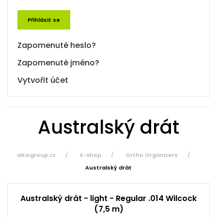
Přihlásit se
Zapomenuté heslo?
Zapomenuté jméno?
Vytvořit účet
Australský drát
altisgroup.cz
E-Shop
Ortho Organizers
Australský drát
Australský drát - light - Regular .014 Wilcock
(7,5 m)