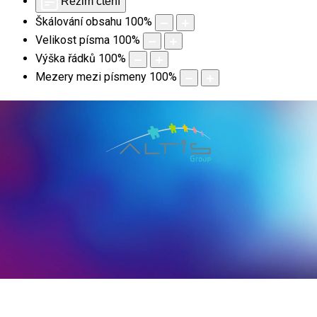
Režim čtení
Škálování obsahu
100
%
Velikost písma
100
%
Výška řádků
100
%
Mezery mezi písmeny
100
%