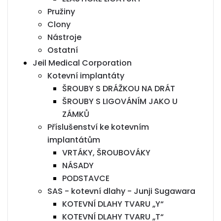
Pružiny
Clony
Nástroje
Ostatní
Jeil Medical Corporation
Kotevní implantáty
ŠROUBY S DRÁŽKOU NA DRÁT
ŠROUBY S LIGOVÁNÍM JAKO U
ZÁMKŮ
Příslušenství ke kotevním
implantátům
VRTÁKY, ŠROUBOVÁKY
NÁSADY
PODSTAVCE
SAS - kotevní dlahy - Junji Sugawara
KOTEVNÍ DLAHY TVARU „Y“
KOTEVNÍ DLAHY TVARU „T“