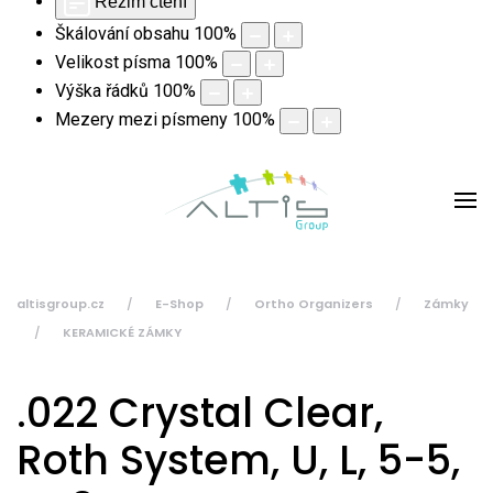
Režim čtení
Škálování obsahu
100
%
Velikost písma
100
%
Výška řádků
100
%
Mezery mezi písmeny
100
%
altisgroup.cz
E-Shop
Ortho Organizers
Zámky
KERAMICKÉ ZÁMKY
.022 Crystal Clear,
Roth System, U, L, 5-5,