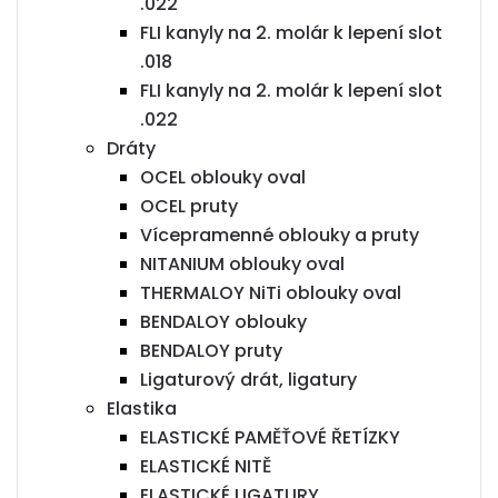
.022
FLI kanyly na 2. molár k lepení slot
.018
FLI kanyly na 2. molár k lepení slot
.022
Dráty
OCEL oblouky oval
OCEL pruty
Vícepramenné oblouky a pruty
NITANIUM oblouky oval
THERMALOY NiTi oblouky oval
BENDALOY oblouky
BENDALOY pruty
Ligaturový drát, ligatury
Elastika
ELASTICKÉ PAMĚŤOVÉ ŘETÍZKY
ELASTICKÉ NITĚ
ELASTICKÉ LIGATURY