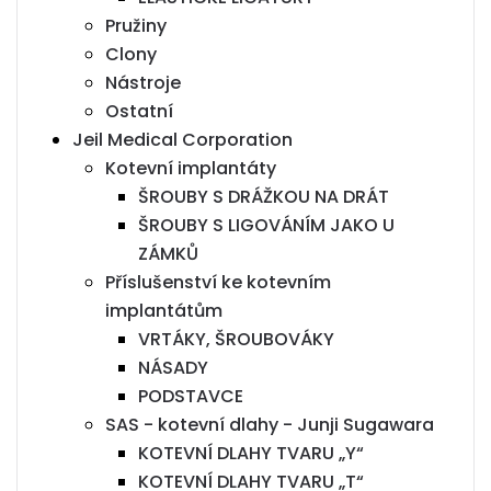
Pružiny
Clony
Nástroje
Ostatní
Jeil Medical Corporation
Kotevní implantáty
ŠROUBY S DRÁŽKOU NA DRÁT
ŠROUBY S LIGOVÁNÍM JAKO U
ZÁMKŮ
Příslušenství ke kotevním
implantátům
VRTÁKY, ŠROUBOVÁKY
NÁSADY
PODSTAVCE
SAS - kotevní dlahy - Junji Sugawara
KOTEVNÍ DLAHY TVARU „Y“
KOTEVNÍ DLAHY TVARU „T“