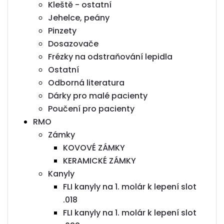
Kleště - ostatní
Jehelce, peány
Pinzety
Dosazovače
Frézky na odstraňování lepidla
Ostatní
Odborná literatura
Dárky pro malé pacienty
Poučení pro pacienty
RMO
Zámky
KOVOVÉ ZÁMKY
KERAMICKÉ ZÁMKY
Kanyly
FLI kanyly na 1. molár k lepení slot
.018
FLI kanyly na 1. molár k lepení slot