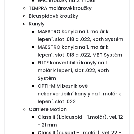
EPIC kroužky na 2. molár
TEMPRA molárové kroužky
Bicuspidové kroužky
Kanyly
MAESTRO kanyla na 1. molár k
lepení, slot .018 a .022, Roth Systém
MAESTRO kanyla na 1. molár k
lepení, slot .018 a .022, MBT Systém
ELITE konvertibilní kanyly na 1.
molár k lepení, slot .022, Roth
Systém
OPTI-MIM bezniklové
nekonvertibilní kanyly na 1. molár k
lepení, slot .022
Carriere Motion
Class II (1.bicuspid - 1.molár), vel. 12
- 21 mm
Class II (cuspid - 1.molár), vel. 22 -