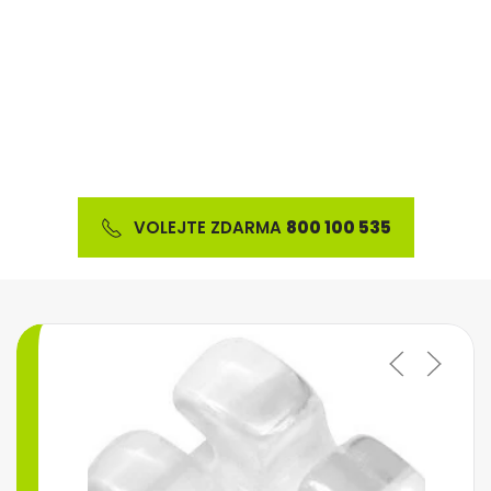
Nabízíme širokou škálu ortodontického materiálu
a výrobků z oblasti estetické stomatologie
VOLEJTE ZDARMA
800 100 535