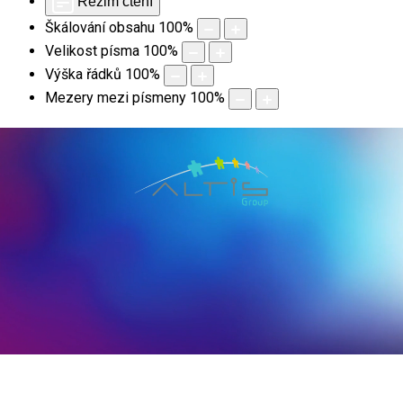
Režim čtení
Škálování obsahu
100
%
Velikost písma
100
%
Výška řádků
100
%
Mezery mezi písmeny
100
%