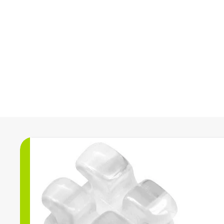
Nabízíme širokou škálu orto
a výrobků z oblasti estetick