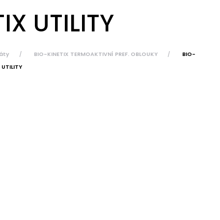
IX UTILITY
áty
BIO-KINETIX TERMOAKTIVNÍ PREF. OBLOUKY
BIO-
 UTILITY