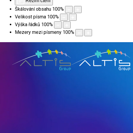
Režim čtení
Škálování obsahu
100
%
Velikost písma
100
%
Výška řádků
100
%
Mezery mezi písmeny
100
%