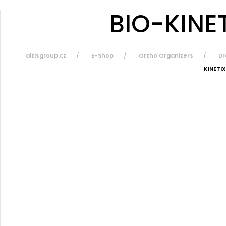
BIO-KINET
altisgroup.cz
E-Shop
Ortho Organizers
Dr
KINETIX