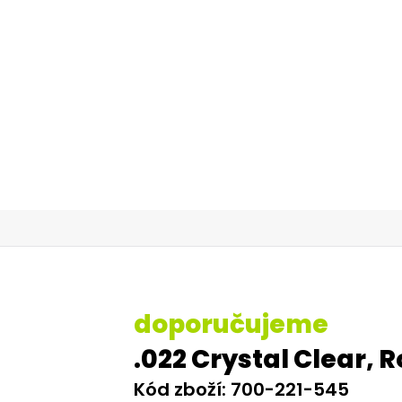
dontického materiálu
é stomatologie
doporučujeme
.022 Crystal Clear, R
Kód zboží: 700-221-545