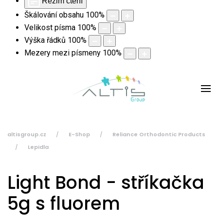
Režim čtení
Škálování obsahu
100
%
Velikost písma
100
%
Výška řádků
100
%
Mezery mezi písmeny
100
%
altisgroup.cz
E-Shop
Reliance Orthodontic Products
Lepidla
Light Bond - stříkačka
5g s fluorem