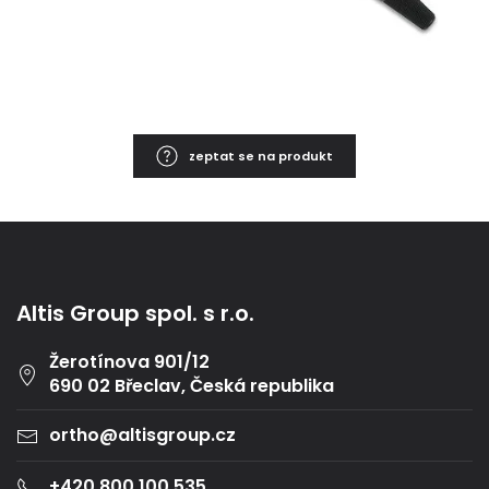
zeptat se na produkt
Altis Group spol. s r.o.
Žerotínova 901/12
690 02 Břeclav, Česká republika
ortho@altisgroup.cz
+420 800 100 535