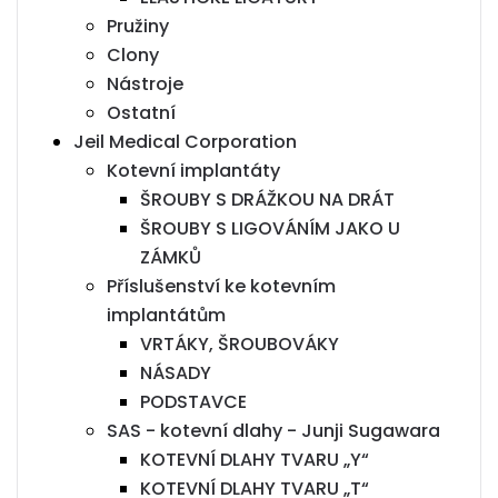
Pružiny
Clony
Nástroje
Ostatní
Jeil Medical Corporation
Kotevní implantáty
ŠROUBY S DRÁŽKOU NA DRÁT
ŠROUBY S LIGOVÁNÍM JAKO U
ZÁMKŮ
Příslušenství ke kotevním
implantátům
VRTÁKY, ŠROUBOVÁKY
NÁSADY
PODSTAVCE
SAS - kotevní dlahy - Junji Sugawara
KOTEVNÍ DLAHY TVARU „Y“
KOTEVNÍ DLAHY TVARU „T“