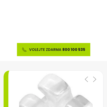
Nabízíme širokou škálu ortodontického materiálu
a výrobků z oblasti estetické stomatologie
VOLEJTE ZDARMA
800 100 535