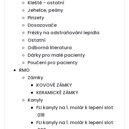
Kleště - ostatní
Jehelce, peány
Pinzety
Dosazovače
Frézky na odstraňování lepidla
Ostatní
Odborná literatura
Dárky pro malé pacienty
Poučení pro pacienty
RMO
Zámky
KOVOVÉ ZÁMKY
KERAMICKÉ ZÁMKY
Kanyly
FLI kanyly na 1. molár k lepení slot
.018
FLI kanyly na 1. molár k lepení slot