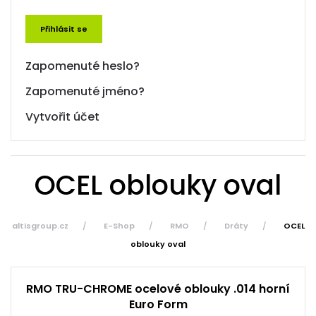
Přihlásit se
Zapomenuté heslo?
Zapomenuté jméno?
Vytvořit účet
OCEL oblouky oval
altisgroup.cz
E-Shop
RMO
Dráty
OCEL
oblouky oval
RMO TRU-CHROME ocelové oblouky .014 horní
Euro Form