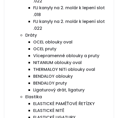
.022
FLI kanyly na 2. molár k lepení slot
.018
FLI kanyly na 2. molár k lepení slot
.022
Dráty
OCEL oblouky oval
OCEL pruty
Vícepramenné oblouky a pruty
NITANIUM oblouky oval
THERMALOY NiTi oblouky oval
BENDALOY oblouky
BENDALOY pruty
Ligaturový drát, ligatury
Elastika
ELASTICKÉ PAMĚŤOVÉ ŘETÍZKY
ELASTICKÉ NITĚ
ELASTICKÉ LIGATURY