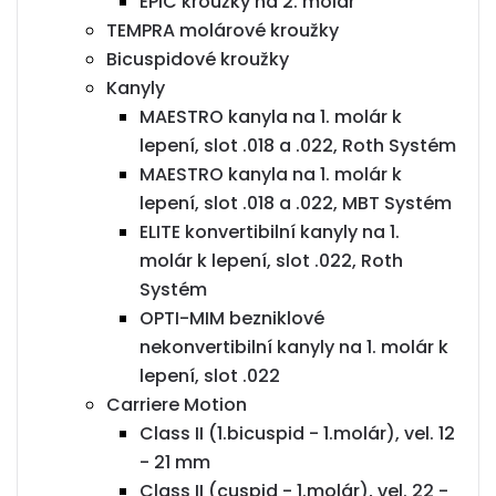
EPIC kroužky na 2. molár
TEMPRA molárové kroužky
Bicuspidové kroužky
Kanyly
MAESTRO kanyla na 1. molár k
lepení, slot .018 a .022, Roth Systém
MAESTRO kanyla na 1. molár k
lepení, slot .018 a .022, MBT Systém
ELITE konvertibilní kanyly na 1.
molár k lepení, slot .022, Roth
Systém
OPTI-MIM bezniklové
nekonvertibilní kanyly na 1. molár k
lepení, slot .022
Carriere Motion
Class II (1.bicuspid - 1.molár), vel. 12
- 21 mm
Class II (cuspid - 1.molár), vel. 22 -