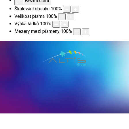
Režim čtení
Škálování obsahu
100
%
Velikost písma
100
%
Výška řádků
100
%
Mezery mezi písmeny
100
%