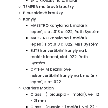
EPIC kroužky na 2. molár
TEMPRA molárové kroužky
Bicuspidové kroužky
Kanyly
MAESTRO kanyla na 1. molár k
lepení, slot .018 a .022, Roth Systém
MAESTRO kanyla na 1. molár k
lepení, slot .018 a .022, MBT Systém
ELITE konvertibilní kanyly na 1.
molár k lepení, slot .022, Roth
Systém
OPTI-MIM bezniklové
nekonvertibilní kanyly na 1. molár k
lepení, slot .022
Carriere Motion
Class II (1.bicuspid - 1.molár), vel. 12
- 21 mm
Class II (cuspid - 1.molár), vel. 22 -