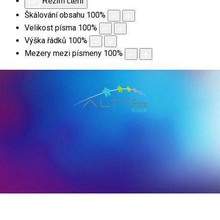
Režim čtení
Škálování obsahu
100
%
Velikost písma
100
%
Výška řádků
100
%
Mezery mezi písmeny
100
%