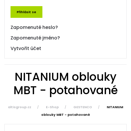
Přihlásit se
Zapomenuté heslo?
Zapomenuté jméno?
Vytvořit účet
NITANIUM oblouky
MBT - potahované
altisgroup.cz
E-Shop
GESTENCO
NITANIUM
oblouky MBT - potahované