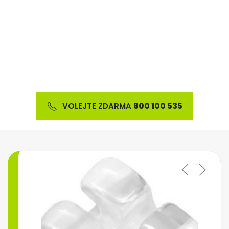
Nabízíme širokou škálu ortodontického materiálu
a výrobků z oblasti estetické stomatologie
VOLEJTE ZDARMA
800 100 535