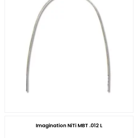
Imagination NiTi MBT .012 L