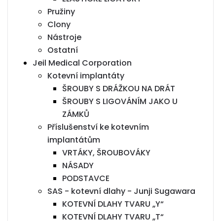
Pružiny
Clony
Nástroje
Ostatní
Jeil Medical Corporation
Kotevní implantáty
ŠROUBY S DRÁŽKOU NA DRÁT
ŠROUBY S LIGOVÁNÍM JAKO U
ZÁMKŮ
Příslušenství ke kotevním
implantátům
VRTÁKY, ŠROUBOVÁKY
NÁSADY
PODSTAVCE
SAS - kotevní dlahy - Junji Sugawara
KOTEVNÍ DLAHY TVARU „Y“
KOTEVNÍ DLAHY TVARU „T“