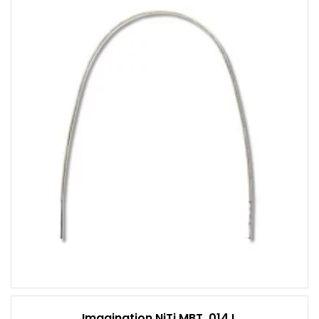
Imagination NiTi MBT .014 L