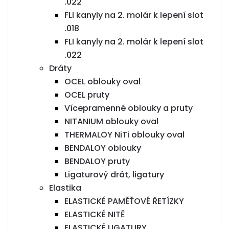
.022
FLI kanyly na 2. molár k lepení slot
.018
FLI kanyly na 2. molár k lepení slot
.022
Dráty
OCEL oblouky oval
OCEL pruty
Vícepramenné oblouky a pruty
NITANIUM oblouky oval
THERMALOY NiTi oblouky oval
BENDALOY oblouky
BENDALOY pruty
Ligaturový drát, ligatury
Elastika
ELASTICKÉ PAMĚŤOVÉ ŘETÍZKY
ELASTICKÉ NITĚ
ELASTICKÉ LIGATURY