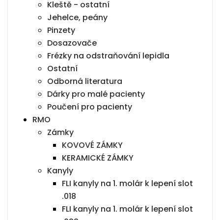
Kleště - ostatní
Jehelce, peány
Pinzety
Dosazovače
Frézky na odstraňování lepidla
Ostatní
Odborná literatura
Dárky pro malé pacienty
Poučení pro pacienty
RMO
Zámky
KOVOVÉ ZÁMKY
KERAMICKÉ ZÁMKY
Kanyly
FLI kanyly na 1. molár k lepení slot
.018
FLI kanyly na 1. molár k lepení slot