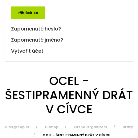
Přihlásit se
Zapomenuté heslo?
Zapomenuté jméno?
Vytvořit účet
OCEL -
ŠESTIPRAMENNÝ DRÁT
V CÍVCE
altisgroup.cz
E-Shop
Ortho Organizers
Dráty
OCEL - ŠESTIPRAMENNÝ DRÁT V CÍVCE