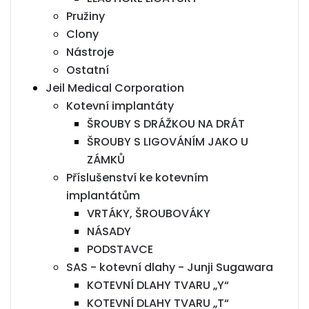
Pružiny
Clony
Nástroje
Ostatní
Jeil Medical Corporation
Kotevní implantáty
ŠROUBY S DRÁŽKOU NA DRÁT
ŠROUBY S LIGOVÁNÍM JAKO U
ZÁMKŮ
Příslušenství ke kotevním
implantátům
VRTÁKY, ŠROUBOVÁKY
NÁSADY
PODSTAVCE
SAS - kotevní dlahy - Junji Sugawara
KOTEVNÍ DLAHY TVARU „Y“
KOTEVNÍ DLAHY TVARU „T“