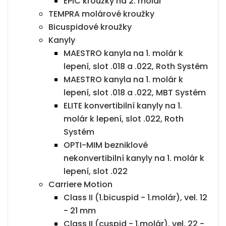
EPIC kroužky na 2. molár
TEMPRA molárové kroužky
Bicuspidové kroužky
Kanyly
MAESTRO kanyla na 1. molár k
lepení, slot .018 a .022, Roth Systém
MAESTRO kanyla na 1. molár k
lepení, slot .018 a .022, MBT Systém
ELITE konvertibilní kanyly na 1.
molár k lepení, slot .022, Roth
Systém
OPTI-MIM bezniklové
nekonvertibilní kanyly na 1. molár k
lepení, slot .022
Carriere Motion
Class II (1.bicuspid - 1.molár), vel. 12
- 21 mm
Class II (cuspid - 1.molár), vel. 22 -