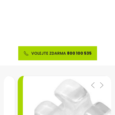
Nabízíme širokou škálu ortodontického materiálu
a výrobků z oblasti estetické stomatologie
VOLEJTE ZDARMA
800 100 535