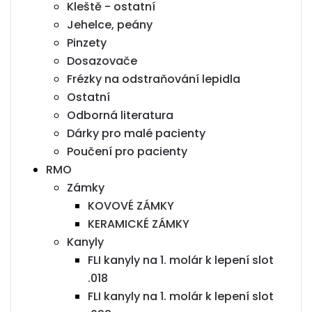
Kleště - ostatní
Jehelce, peány
Pinzety
Dosazovače
Frézky na odstraňování lepidla
Ostatní
Odborná literatura
Dárky pro malé pacienty
Poučení pro pacienty
RMO
Zámky
KOVOVÉ ZÁMKY
KERAMICKÉ ZÁMKY
Kanyly
FLI kanyly na 1. molár k lepení slot
.018
FLI kanyly na 1. molár k lepení slot