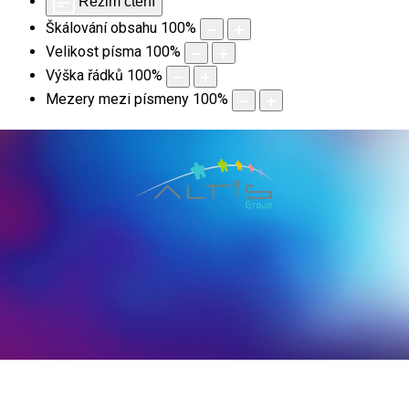
Režim čtení
Škálování obsahu
100
%
Velikost písma
100
%
Výška řádků
100
%
Mezery mezi písmeny
100
%