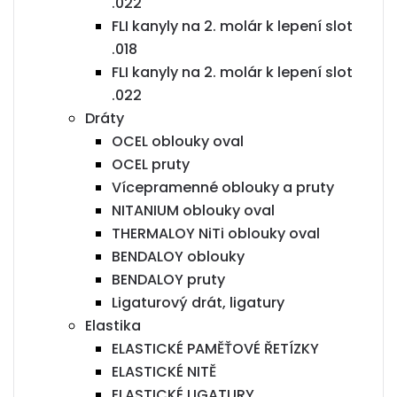
.022
FLI kanyly na 2. molár k lepení slot
.018
FLI kanyly na 2. molár k lepení slot
.022
Dráty
OCEL oblouky oval
OCEL pruty
Vícepramenné oblouky a pruty
NITANIUM oblouky oval
THERMALOY NiTi oblouky oval
BENDALOY oblouky
BENDALOY pruty
Ligaturový drát, ligatury
Elastika
ELASTICKÉ PAMĚŤOVÉ ŘETÍZKY
ELASTICKÉ NITĚ
ELASTICKÉ LIGATURY