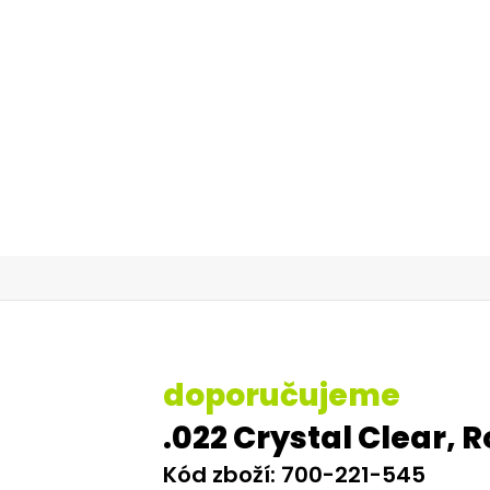
dontického materiálu
é stomatologie
th System, U, L, 5-5, HK3