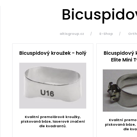
Bicuspido
altisgroup.cz
E-Shop
Orth
Bicuspidový kroužek - holý
Bicuspidový k
Elite Mini
Kvalitní premolárové kroužky,
Kvalitní premo
pískovaná báze, laserové značení
pískovaná báze, 
dle kvadrantů.
dle kva