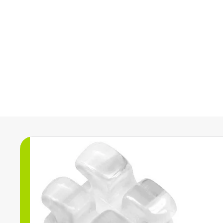
Nabízíme širokou škálu orto
a výrobků z oblasti estetick
doporučujeme
.022 Crystal Clear, Ro
Kód zboží: 700-221-545