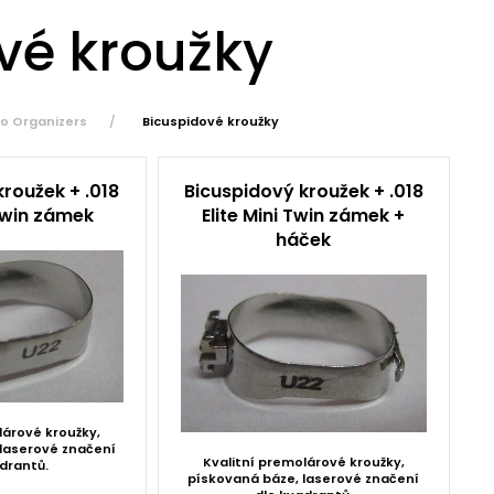
vé kroužky
o Organizers
Bicuspidové kroužky
roužek + .018
Bicuspidový kroužek + .018
 Twin zámek
Elite Mini Twin zámek +
háček
lárové kroužky,
laserové značení
Kvalitní premolárové kroužky,
drantů.
pískovaná báze, laserové značení