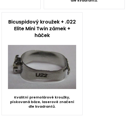
dle kvadrantů.
Bicuspidový kroužek + .022
Elite Mini Twin zámek +
háček
Kvalitní premolárové kroužky,
pískovaná báze, laserové značení
dle kvadrantů.