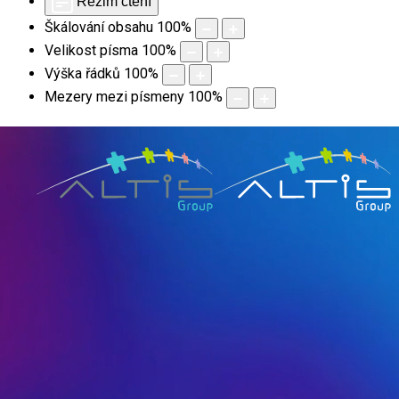
Režim čtení
Škálování obsahu
100
%
Velikost písma
100
%
Výška řádků
100
%
Mezery mezi písmeny
100
%