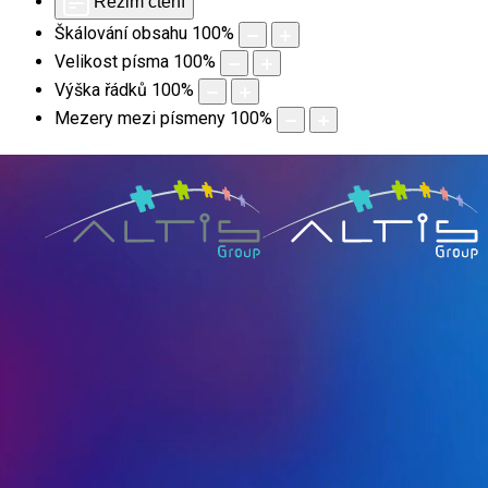
Režim čtení
Škálování obsahu
100
%
Velikost písma
100
%
Výška řádků
100
%
Mezery mezi písmeny
100
%