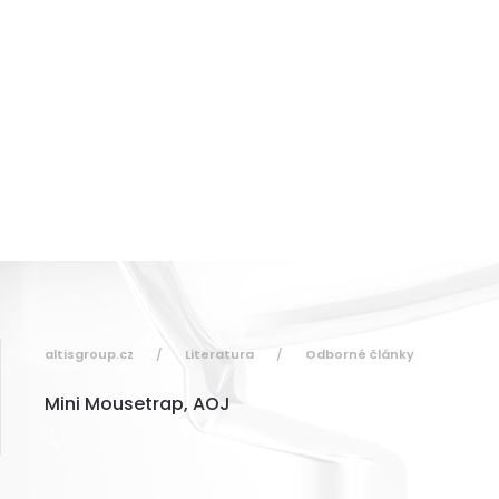
dontického materiálu
é stomatologie
altisgroup.cz
Literatura
Odborné články
Mini Mousetrap, AOJ