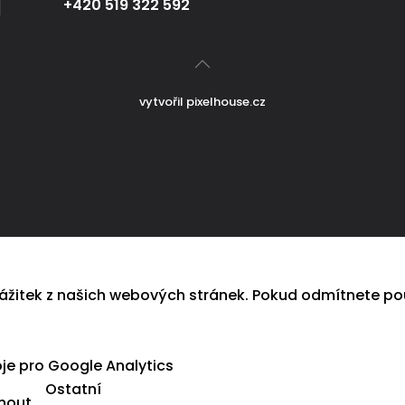
+420 519 322 592
vytvořil
pixelhouse.cz
 zážitek z našich webových stránek. Pokud odmítnete p
je pro Google Analytics
Ostatní
nout