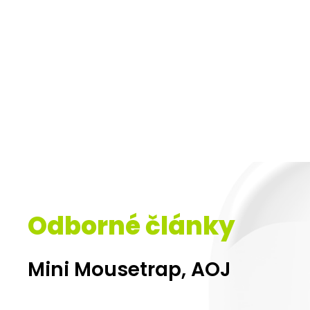
Nabízíme širokou škálu orto
a výrobků z oblasti estetick
Odborné články
Mini Mousetrap, AOJ