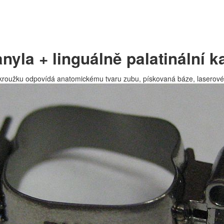
nyla + linguálně palatinální k
 kroužku odpovídá anatomickému tvaru zubu, pískovaná báze, laserové z